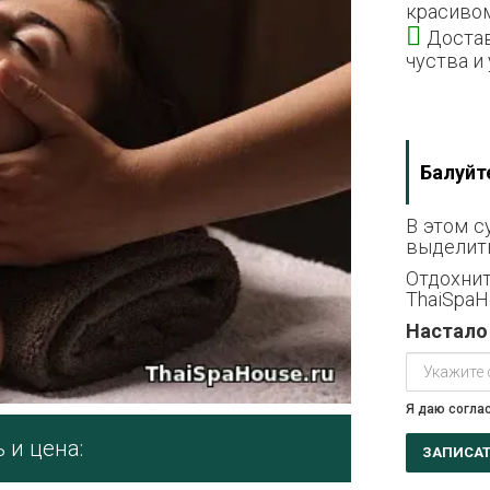
красивом
Достав
чуства и
Балуйте
В этом 
выделить 
Отдохни
ThaiSpaHo
Настало
Я даю согла
 и цена: