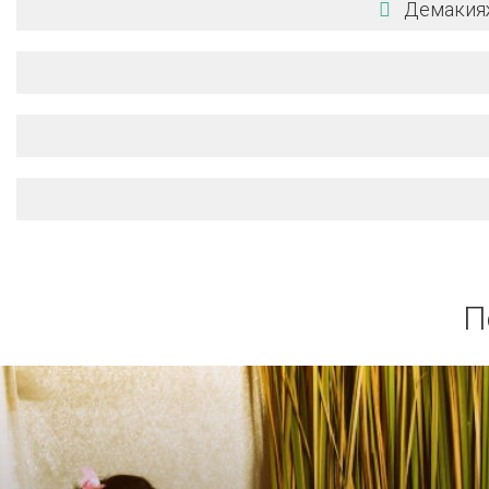
Демакияж
П