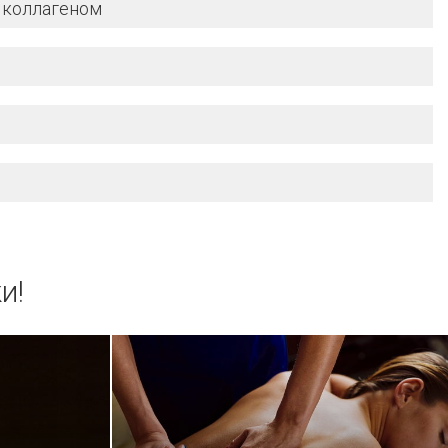
 коллагеном
и!